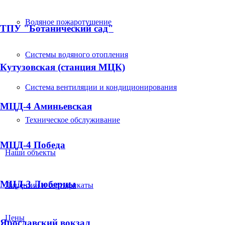
Водяное пожаротушение
ТПУ "Ботанический сад"
Системы водяного отопления
Кутузовская (станция МЦК)
Система вентиляции и кондиционирования
МЦД-4 Аминьевская
Техническое обслуживание
МЦД-4 Победа
Наши объекты
МЦД-3 Люберцы
Лицензии и сертификаты
Цены
Ярославский вокзал