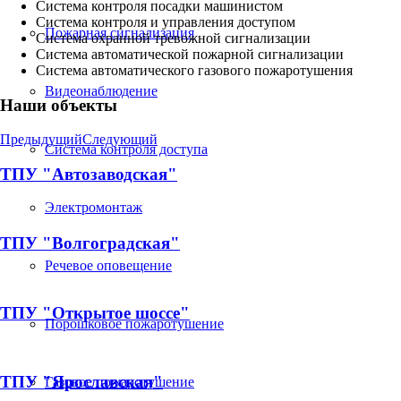
Система контроля посадки машинистом
Система контроля и управления доступом
Пожарная сигнализация
Система охранной тревожной сигнализации
Система автоматической пожарной сигнализации
Система автоматического газового пожаротушения
Видеонаблюдение
Наши объекты
Предыдущий
Следующий
Система контроля доступа
ТПУ "Автозаводская"
Электромонтаж
ТПУ "Волгоградская"
Речевое оповещение
ТПУ "Открытое шоссе"
Порошковое пожаротушение
ТПУ "Ярославская"
Газовое пожаротушение